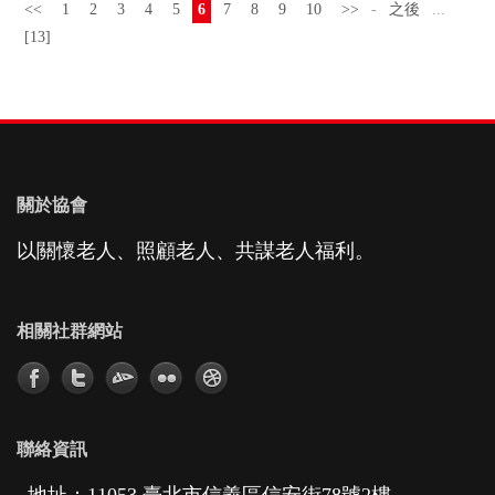
<<
1
2
3
4
5
6
7
8
9
10
>>
-
之後
...
[13]
關於協會
以關懷老人、照顧老人、共謀老人福利。
相關社群網站
聯絡資訊