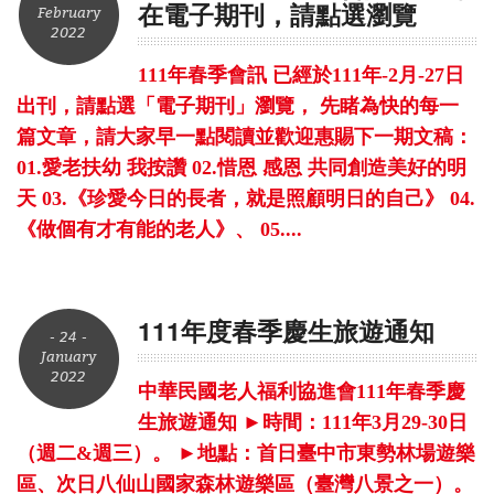
在電子期刊，請點選瀏覽
February
2022
111年春季會訊 已經於111年-2月-27日
出刊，請點選「電子期刊」瀏覽， 先睹為快的每一
篇文章，請大家早一點閱讀並歡迎惠賜下一期文稿：
01.愛老扶幼 我按讚 02.惜恩 感恩 共同創造美好的明
天 03.《珍愛今日的長者，就是照顧明日的自己》 04.
《做個有才有能的老人》、 05....
111年度春季慶生旅遊通知
- 24 -
January
2022
中華民國老人福利協進會111年春季慶
生旅遊通知 ►時間：111年3月29-30日
（週二&週三）。 ►地點：首日臺中市東勢林場遊樂
區、次日八仙山國家森林遊樂區（臺灣八景之一）。