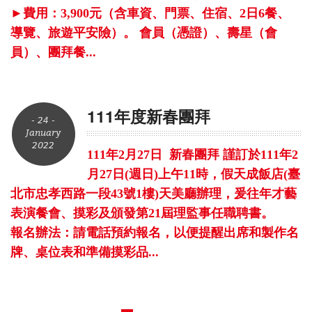
►費用：3,900元（含車資、門票、住宿、2日6餐、
導覽、旅遊平安險）。 會員（憑證）、壽星（會
員）、團拜餐...
111年度新春團拜
- 24 -
January
2022
111年2月27日 新春團拜 謹訂於111年2
月27日(週日)上午11時，假天成飯店(臺
北市忠孝西路一段43號1樓)天美廳辦理，爰往年才藝
表演餐會、摸彩及頒發第21屆理監事任職聘書。
報名辦法：請電話預約報名，以便提醒出席和製作名
牌、桌位表和準備摸彩品...