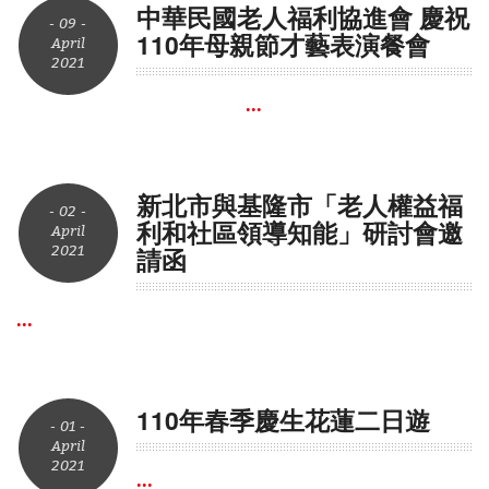
中華民國老人福利協進會 慶祝
- 09 -
110年母親節才藝表演餐會
April
2021
...
新北市與基隆市「老人權益福
- 02 -
利和社區領導知能」研討會邀
April
2021
請函
...
110年春季慶生花蓮二日遊
- 01 -
April
2021
...