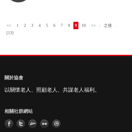
<<
1
2
3
4
5
6
7
8
9
10
>>
-
之後
...
[13]
關於協會
以關懷老人、照顧老人、共謀老人福利。
相關社群網站